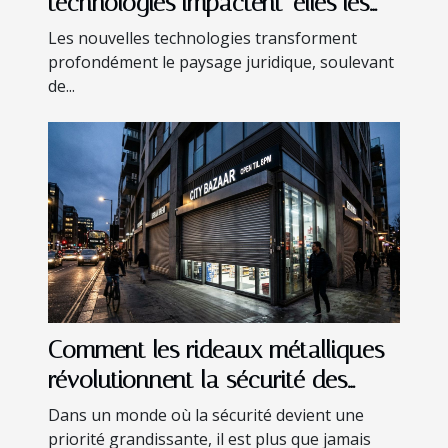
technologies impactent-elles les
régulations juridiques ?
Les nouvelles technologies transforment
profondément le paysage juridique, soulevant
de...
Comment les rideaux métalliques
révolutionnent la sécurité des
édifices ?
Dans un monde où la sécurité devient une
priorité grandissante, il est plus que jamais