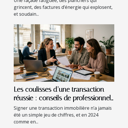
Une façade fatiguée, des planchers qui
grincent, des factures d’énergie qui explosent,
et soudain...
Les coulisses d’une transaction
réussie : conseils de professionnels
du secteur
Signer une transaction immobilière n’a jamais
été un simple jeu de chiffres, et en 2024
comme en...