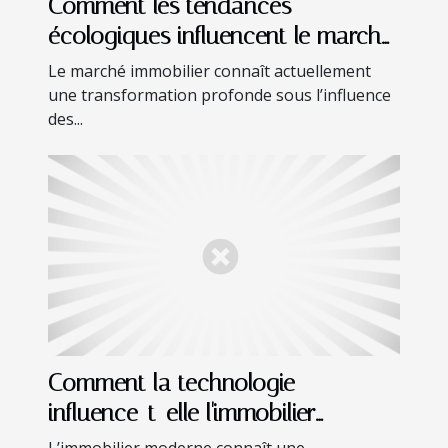
Comment les tendances
écologiques influencent le marché
immobilier ?
Le marché immobilier connaît actuellement
une transformation profonde sous l’influence
des...
Comment la technologie
influence-t-elle l'immobilier
moderne ?
L’immobilier moderne connaît une