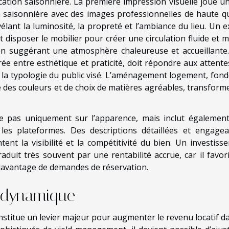
cation saisonnière. La première impression visuelle joue un
on saisonnière avec des images professionnelles de haute qu
lant la luminosité, la propreté et l’ambiance du lieu. Un e
disposer le mobilier pour créer une circulation fluide et m
 en suggérant une atmosphère chaleureuse et accueillante
rée entre esthétique et praticité, doit répondre aux attente
la typologie du public visé. L’aménagement logement, fond
e des couleurs et de choix de matières agréables, transform
se pas uniquement sur l’apparence, mais inclut égalemen
les plateformes. Des descriptions détaillées et engagea
tent la visibilité et la compétitivité du bien. Un investiss
uit très souvent par une rentabilité accrue, car il favori
e davantage de demandes de réservation.
n dynamique
constitue un levier majeur pour augmenter le revenu locatif d