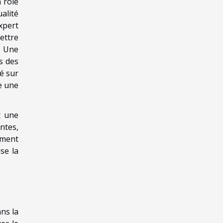
 rôle
alité
xpert
ettre
. Une
s des
é sur
e une
t une
ntes,
ement
se la
ans la