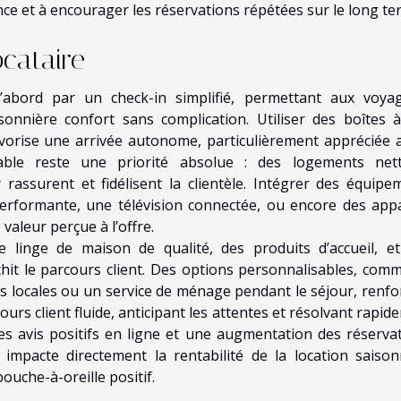
ce et à encourager les réservations répétées sur le long te
ocataire
d’abord par un check-in simplifié, permettant aux voya
sonnière confort sans complication. Utiliser des boîtes à
vorise une arrivée autonome, particulièrement appréciée 
able reste une priorité absolue : des logements net
rassurent et fidélisent la clientèle. Intégrer des équipe
formante, une télévision connectée, ou encore des appa
valeur perçue à l’offre.
le linge de maison de qualité, des produits d’accueil, e
ichit le parcours client. Des options personnalisables, com
 locales ou un service de ménage pendant le séjour, renfo
cours client fluide, anticipant les attentes et résolvant rapi
es avis positifs en ligne et une augmentation des réservat
re impacte directement la rentabilité de la location saison
bouche-à-oreille positif.