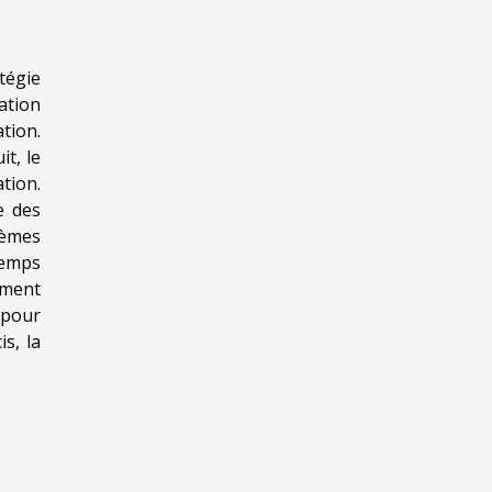
tégie
ation
tion.
it, le
tion.
e des
tèmes
temps
ement
s pour
s, la