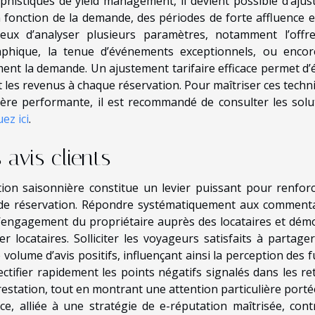
phistiqués de yield management, il devient possible d’ajust
n fonction de la demande, des périodes de forte affluence e
ieux d’analyser plusieurs paramètres, notamment l’offr
hique, la tenue d’événements exceptionnels, ou encor
ment la demande. Un ajustement tarifaire efficace permet d’é
 les revenus à chaque réservation. Pour maîtriser ces techn
ère performante, il est recommandé de consulter les solu
ez ici
.
 avis clients
ation saisonnière constitue un levier puissant pour renforc
x de réservation. Répondre systématiquement aux commenta
se l’engagement du propriétaire auprès des locataires et dém
er locataires. Solliciter les voyageurs satisfaits à partager
 volume d’avis positifs, influençant ainsi la perception des 
ectifier rapidement les points négatifs signalés dans les re
estation, tout en montrant une attention particulière portée
ace, alliée à une stratégie de e-réputation maîtrisée, cont