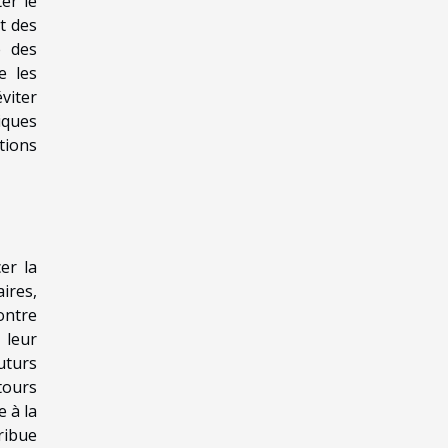
er le
t des
e des
e les
viter
iques
tions
er la
ires,
ontre
 leur
futurs
tours
 à la
ribue