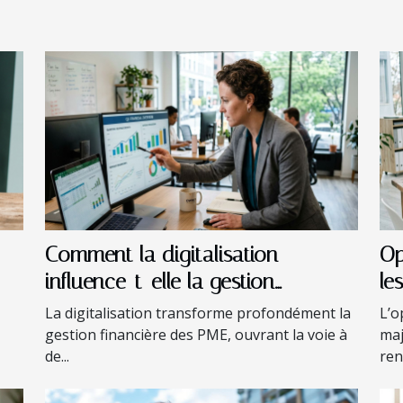
Comment la digitalisation
Op
influence-t-elle la gestion
le
financière des PME ?
La digitalisation transforme profondément la
L’o
gestion financière des PME, ouvrant la voie à
maj
de...
ren