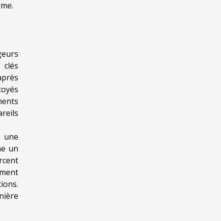
rme.
geurs
 clés
après
toyés
ments
reils
t une
me un
rcent
dement
ions.
nière