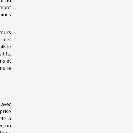
eur au
impôt
aines
reurs
ermet
liste
itifs,
ns et
ns le
 avec
prise
été à
ec un
tions