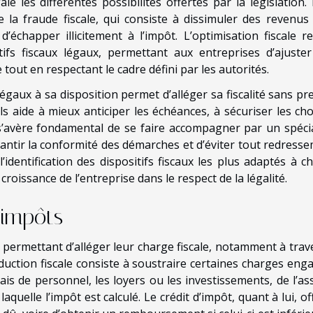
le les différentes possibilités offertes par la législation. 
e la fraude fiscale, qui consiste à dissimuler des revenus
échapper illicitement à l’impôt. L’optimisation fiscale r
itifs fiscaux légaux, permettant aux entreprises d’ajuster
 tout en respectant le cadre défini par les autorités.
gaux à sa disposition permet d’alléger sa fiscalité sans pr
ils aide à mieux anticiper les échéances, à sécuriser les cho
l s’avère fondamental de se faire accompagner par un spécia
rantir la conformité des démarches et d’éviter tout redresse
’identification des dispositifs fiscaux les plus adaptés à c
croissance de l’entreprise dans le respect de la légalité.
’impôts
 permettant d’alléger leur charge fiscale, notamment à trave
déduction fiscale consiste à soustraire certaines charges eng
rais de personnel, les loyers ou les investissements, de l’as
laquelle l’impôt est calculé. Le crédit d’impôt, quant à lui, of