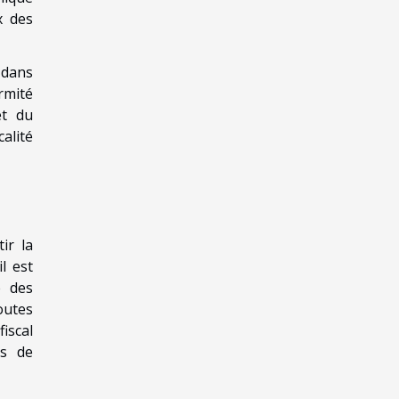
x des
 dans
rmité
et du
alité
ir la
l est
é des
outes
iscal
es de