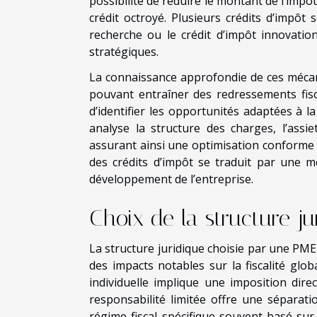
possibilité de réduire le montant de l’impô
crédit octroyé. Plusieurs crédits d’impô
recherche ou le crédit d’impôt innovatio
stratégiques.
La connaissance approfondie de ces mécani
pouvant entraîner des redressements fis
d’identifier les opportunités adaptées à la
analyse la structure des charges, l’assiett
assurant ainsi une optimisation conforme à
des crédits d’impôt se traduit par une me
développement de l’entreprise.
Choix de la structure ju
La structure juridique choisie par une PME
des impacts notables sur la fiscalité glob
individuelle implique une imposition dire
responsabilité limitée offre une séparati
régime fiscal spécifique souvent basé sur