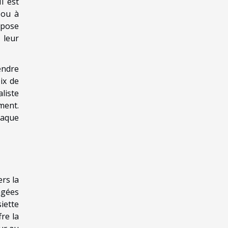
Il est
 ou à
epose
 leur
endre
ix de
liste
ment.
haque
rs la
agées
siette
fre la