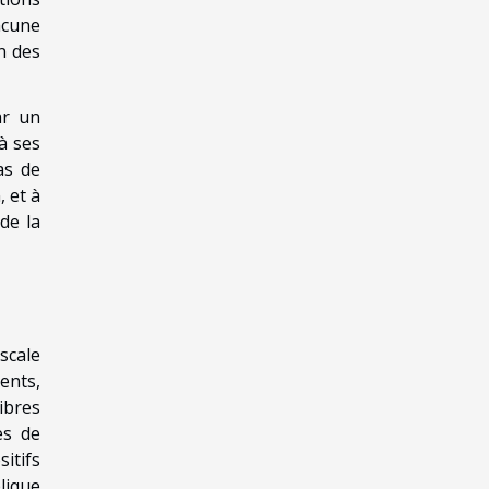
acune
n des
ar un
à ses
as de
, et à
de la
scale
ents,
ibres
es de
itifs
plique