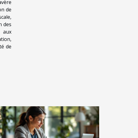
avère
ion de
scale,
n des
s aux
tion,
té de