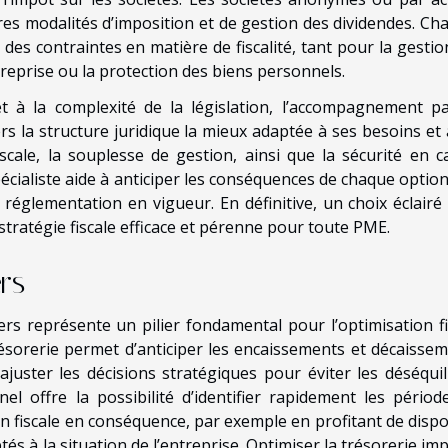
tres modalités d’imposition et de gestion des dividendes. Ch
es contraintes en matière de fiscalité, tant pour la gestio
treprise ou la protection des biens personnels.
et à la complexité de la législation, l’accompagnement p
s la structure juridique la mieux adaptée à ses besoins et 
iscale, la souplesse de gestion, ainsi que la sécurité en c
pécialiste aide à anticiper les conséquences de chaque option
a réglementation en vigueur. En définitive, un choix éclairé 
 stratégie fiscale efficace et pérenne pour toute PME.
rs
ers représente un pilier fondamental pour l’optimisation fi
ésorerie permet d’anticiper les encaissements et décaissem
 ajuster les décisions stratégiques pour éviter les déséquil
nel offre la possibilité d’identifier rapidement les périod
on fiscale en conséquence, par exemple en profitant de dispos
és à la situation de l’entreprise. Optimiser la trésorerie im