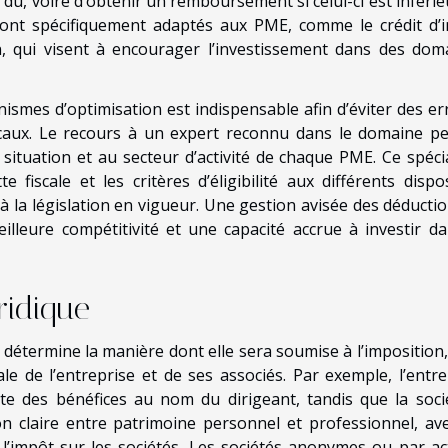
t dû, voire d’obtenir un remboursement si celui-ci est inféri
t sont spécifiquement adaptés aux PME, comme le crédit d’
n, qui visent à encourager l’investissement dans des dom
smes d’optimisation est indispensable afin d’éviter des er
caux. Le recours à un expert reconnu dans le domaine p
 situation et au secteur d’activité de chaque PME. Ce spécia
e fiscale et les critères d’éligibilité aux différents dispos
 la législation en vigueur. Une gestion avisée des déductio
illeure compétitivité et une capacité accrue à investir da
ridique
 détermine la manière dont elle sera soumise à l’imposition,
ale de l’entreprise et de ses associés. Par exemple, l’entre
cte des bénéfices au nom du dirigeant, tandis que la soci
on claire entre patrimoine personnel et professionnel, av
 l’impôt sur les sociétés. Les sociétés anonymes ou par ac