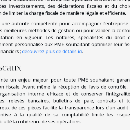
es investissements, des déclarations fiscales et du choi
e limiter la charge fiscale de manière légale et efficiente.
 une autorité compétente pour accompagner l’entreprise
les meilleures méthodes de gestion ou pour valider la confo
ation en vigueur. Les notaires, spécialistes du droit 
ment personnalisé aux PME souhaitant optimiser leur fisc
inanciers ;
découvrez plus de détails ici
.
iscaux
sente un enjeu majeur pour toute PME souhaitant garant
 fiscale. Avant même la réception de l’avis de contrôle, i
nisation interne efficace et de conserver l’intégralit
s, relevés bancaires, bulletins de paie, contrats et t
eux de ces pièces facilite la transparence lors d’un audit f
tive à la qualité de sa comptabilité limite les risqu
culté la cohérence de ses opérations.